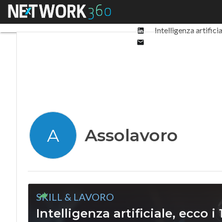
Facebook
Menu
Ultimi articoli
Digit
Twitter
Linkedin
Intelligenza artifici
Email
Assolavoro
A
SKILL & LAVORO
Intelligenza artificiale, ecco i 