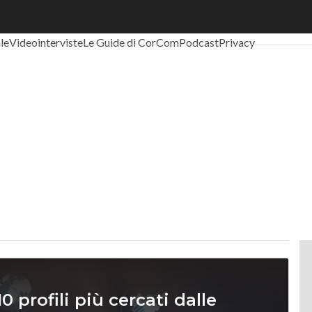
al Economy
Telco
Industria 4.0
SpacEconomy
PA Digitale
Green eco
ale
Videointerviste
Le Guide di CorCom
Podcast
Privacy
10 profili più cercati dalle