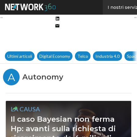
Facebook
I nostri servi
Twitter
Linkedin
Email
Ultimi articoli
Digital Economy
Telco
Industria 4.0
Spac
A
Autonomy
LA CAUSA
Il caso Bayesian non ferma
Hp: avanti sulla richiesta di