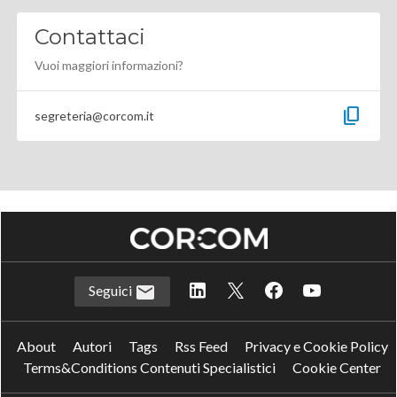
Contattaci
Vuoi maggiori informazioni?
content_copy
segreteria@corcom.it
Seguici
About
Autori
Tags
Rss Feed
Privacy e Cookie Policy
Terms&Conditions Contenuti Specialistici
Cookie Center