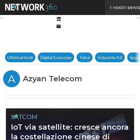
Facebook
I nostri servi
Twitter
Linkedin
Email
Ultimi articoli
Digital Economy
Telco
Industria 4.0
Spac
A
Azyan Telecom
SATCOM
IoT via satellite: cresce ancora
la costellazione cinese di