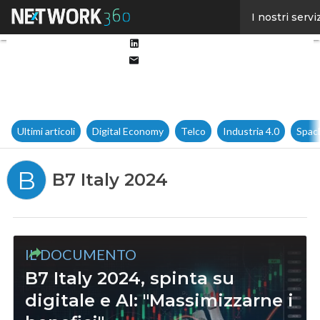
Facebook
I nostri servi
Twitter
Linkedin
Email
Ultimi articoli
Digital Economy
Telco
Industria 4.0
Spac
B
B7 Italy 2024
IL DOCUMENTO
B7 Italy 2024, spinta su
digitale e AI: "Massimizzarne i