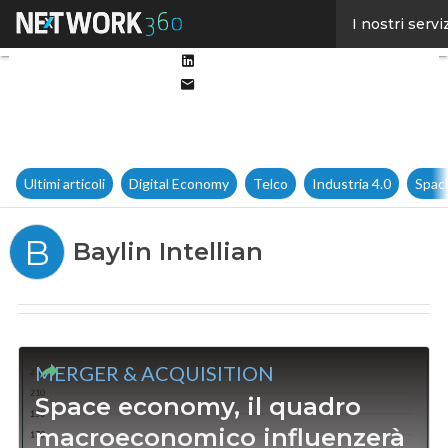
Facebook
I nostri servi
Twitter
Linkedin
Email
Ultimi articoli
Digital Economy
Telco
Industria 4.0
Spac
B
Baylin Intellian
MERGER & ACQUISITION
Space economy, il quadro
macroeconomico influenzerà