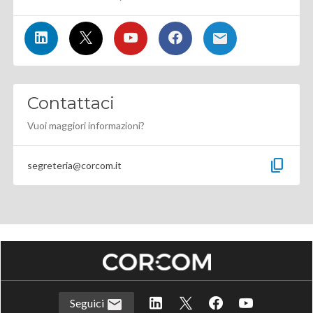
Contattaci
Vuoi maggiori informazioni?
content_copy
segreteria@corcom.it
Seguici