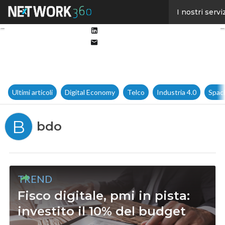
Facebook
I nostri servi
Twitter
Linkedin
Email
Ultimi articoli
Digital Economy
Telco
Industria 4.0
Spac
B
bdo
TREND
Fisco digitale, pmi in pista:
investito il 10% del budget