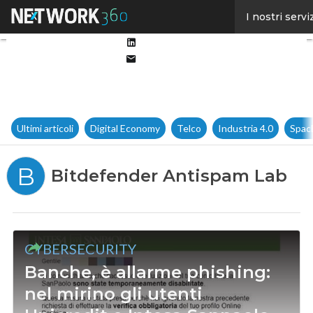
Facebook
I nostri servi
Twitter
Linkedin
Email
Ultimi articoli
Digital Economy
Telco
Industria 4.0
Spac
B
Bitdefender Antispam Lab
CYBERSECURITY
Banche, è allarme phishing:
nel mirino gli utenti