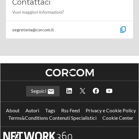
Contattaci
Vuoi maggiori informazioni?
content_copy
segreteria@corcom.it
Seguici
About
Autori
Tags
Rss Feed
Privacy e Cookie Policy
Terms&Conditions Contenuti Specialistici
Cookie Center