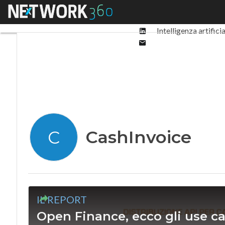
Facebook
Menu
Ultimi articoli
Digit
Twitter
Linkedin
Intelligenza artifici
Email
CashInvoice
C
IL REPORT
Open Finance, ecco gli use c