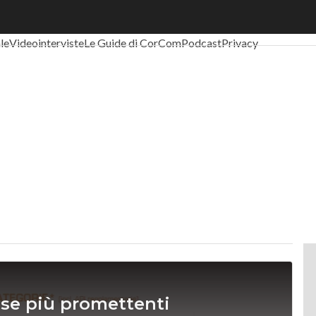
al Economy
Telco
Industria 4.0
SpacEconomy
PA Digitale
Green eco
ale
Videointerviste
Le Guide di CorCom
Podcast
Privacy
ase più promettenti