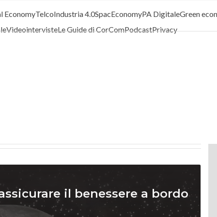
al Economy
Telco
Industria 4.0
SpacEconomy
PA Digitale
Green eco
ale
Videointerviste
Le Guide di CorCom
Podcast
Privacy
assicurare il benessere a bordo