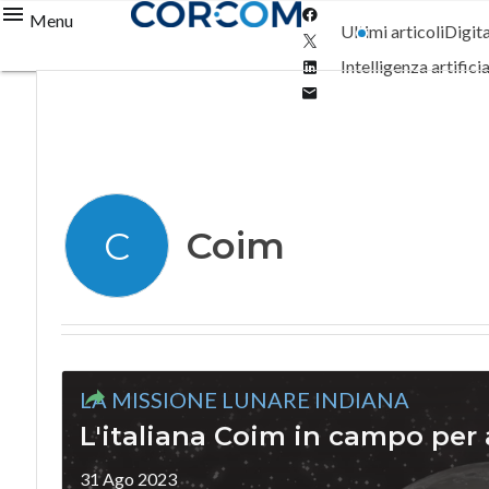
Facebook
Menu
Ultimi articoli
Digit
Twitter
Linkedin
Intelligenza artifici
Email
Coim
C
LA MISSIONE LUNARE INDIANA
L'italiana Coim in campo per 
31 Ago 2023