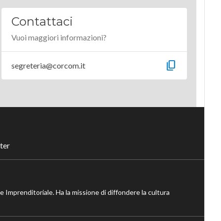
Contattaci
Vuoi maggiori informazioni?
content_copy
segreteria@corcom.it
ter
ne Imprenditoriale. Ha la missione di diffondere la cultura