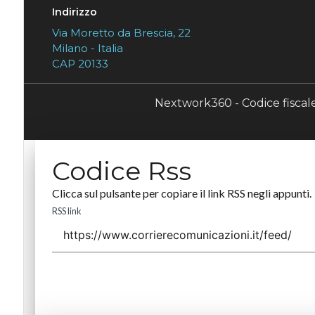
Indirizzo
Via Moretto da Brescia, 22
Milano - Italia
CAP 20133
Nextwork360 - Codice fisca
Codice Rss
Clicca sul pulsante per copiare il link RSS negli appunti.
RSS link