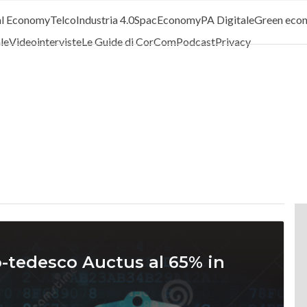
al Economy
Telco
Industria 4.0
SpacEconomy
PA Digitale
Green eco
ale
Videointerviste
Le Guide di CorCom
Podcast
Privacy
alo-tedesco Auctus al 65% in