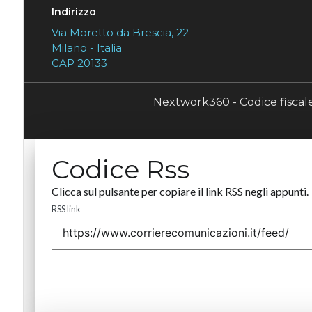
Indirizzo
Via Moretto da Brescia, 22
Milano - Italia
CAP 20133
Nextwork360 - Codice fisca
Codice Rss
Clicca sul pulsante per copiare il link RSS negli appunti.
RSS link