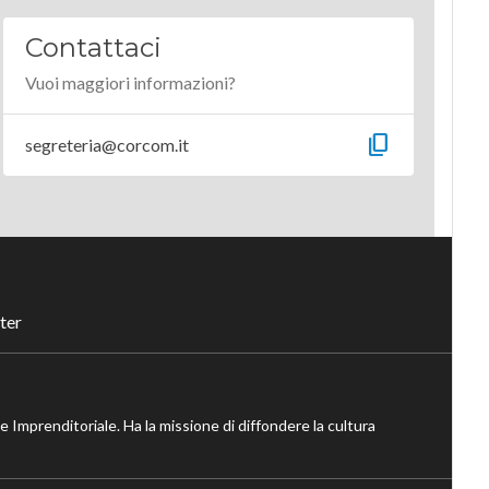
Contattaci
Vuoi maggiori informazioni?
content_copy
segreteria@corcom.it
ter
ne Imprenditoriale. Ha la missione di diffondere la cultura