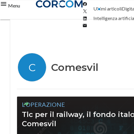
Facebook
Menu
Ultimi articoli
Digit
Twitter
Linkedin
Intelligenza artifici
Email
Comesvil
C
L’OPERAZIONE
Tlc per il railway, il fondo it
Comesvil