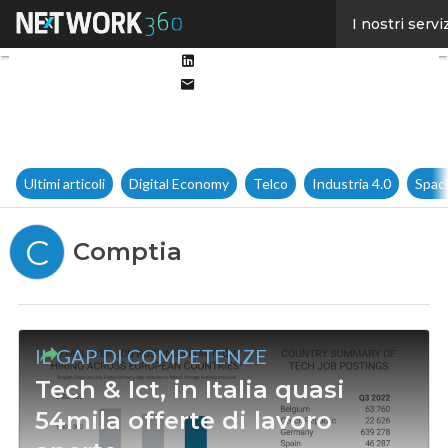
Facebook
I nostri servi
Twitter
Linkedin
Email
Ultimi articoli
Digital Economy
Telco
Industria 4.0
Spac
C
Comptia
IL GAP DI COMPETENZE
Tech & Ict, in Italia quasi
54mila offerte di lavoro