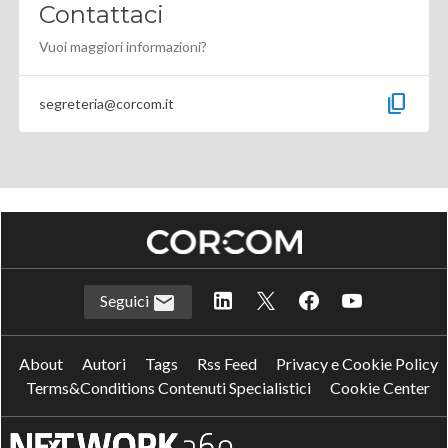
Contattaci
Vuoi maggiori informazioni?
content_copy
segreteria@corcom.it
Seguici
About
Autori
Tags
Rss Feed
Privacy e Cookie Policy
Terms&Conditions Contenuti Specialistici
Cookie Center