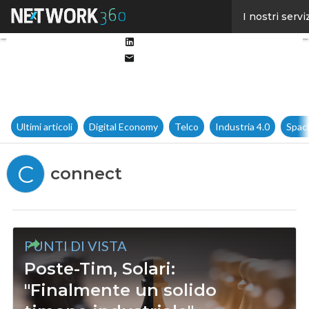
Facebook
I nostri servi
Twitter
Linkedin
Email
Ultimi articoli
Digital Economy
Telco
Industria 4.0
Spac
C
connect
PUNTI DI VISTA
Poste-Tim, Solari:
"Finalmente un solido