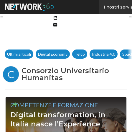
Facebook
I nostri servi
Twitter
Linkedin
Email
Ultimi articoli
Digital Economy
Telco
Industria 4.0
Spac
Consorzio Universitario
C
Humanitas
COMPETENZE E FORMAZIONE
Digital transformation, in
Italia nasce l’Experience