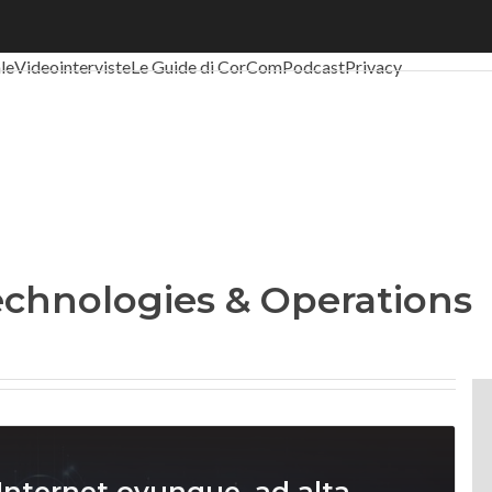
al Economy
Telco
Industria 4.0
SpacEconomy
PA Digitale
Green eco
ale
Videointerviste
Le Guide di CorCom
Podcast
Privacy
echnologies & Operations
 Internet ovunque, ad alta