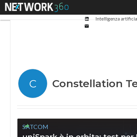
Facebook
Menu
Ultimi articoli
Digit
Twitter
Linkedin
Intelligenza artifici
Email
Constellation T
C
SATCOM
uniSpark è in orbita: test per