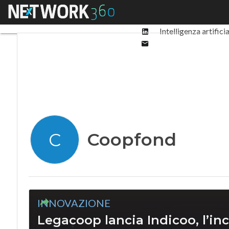
Facebook
Menu
Ultimi articoli
Digit
Twitter
Linkedin
Intelligenza artifici
Email
Coopfond
C
INNOVAZIONE
Legacoop lancia Indicoo, l’inc