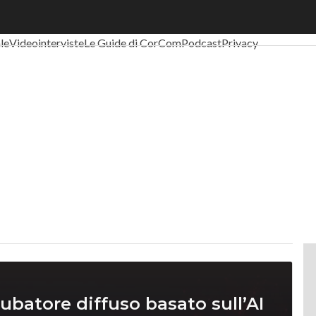
al Economy
Telco
Industria 4.0
SpacEconomy
PA Digitale
Green eco
ale
Videointerviste
Le Guide di CorCom
Podcast
Privacy
ubatore diffuso basato sull’AI