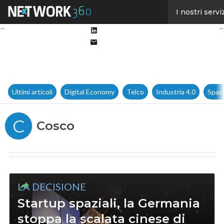
Facebook
I nostri servi
Twitter
Linkedin
Email
Ultimi articoli
Digital Economy
Telco
Industria 4.0
Spac
C
Cosco
LA DECISIONE
Startup spaziali, la Germania
stoppa la scalata cinese di