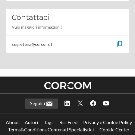
Contattaci
Vuoi maggiori informazioni?
content_copy
segreteria@corcom.it
Seguici
About
Autori
Tags
Rss Feed
Privacy e Cookie Policy
Terms&Conditions Contenuti Specialistici
Cookie Center