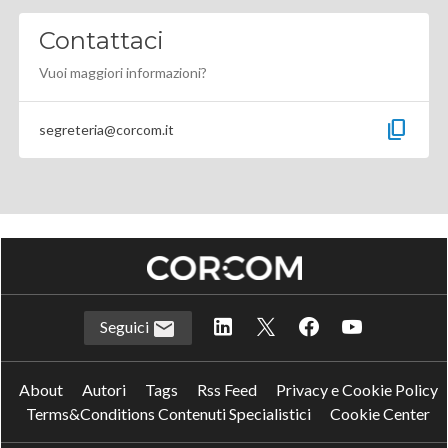
Contattaci
Vuoi maggiori informazioni?
content_copy
segreteria@corcom.it
Seguici
About
Autori
Tags
Rss Feed
Privacy e Cookie Policy
Terms&Conditions Contenuti Specialistici
Cookie Center