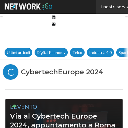
Facebook
I nostri servi
Twitter
Linkedin
Email
Ultimi articoli
Digital Economy
Telco
Industria 4.0
Spac
C
CybertechEurope 2024
L’EVENTO
Via al Cybertech Europe
2024, appuntamento a Roma