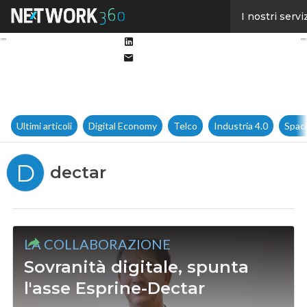
Facebook
I nostri servi
Twitter
Linkedin
Email
Ultimi articoli
Digital Economy
Telco
Industria 4.0
Spac
D
dectar
LA COLLABORAZIONE
Sovranità digitale, spunta
l'asse Esprine-Dectar