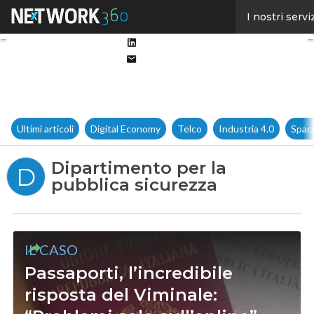
Facebook
I nostri servi
Twitter
Linkedin
Email
Ultimi articoli
Digital Economy
Telco
Industria 4.0
Spac
Dipartimento per la
D
pubblica sicurezza
IL CASO
Passaporti, l’incredibile
risposta del Viminale: