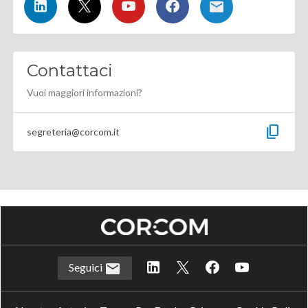
Contattaci
Vuoi maggiori informazioni?
content_copy
segreteria@corcom.it
Seguici