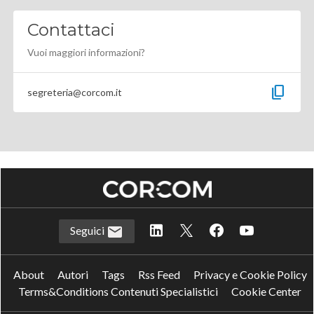
Contattaci
Vuoi maggiori informazioni?
content_copy
segreteria@corcom.it
Seguici
About
Autori
Tags
Rss Feed
Privacy e Cookie Policy
Terms&Conditions Contenuti Specialistici
Cookie Center