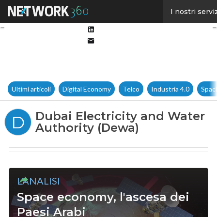
Facebook
I nostri servi
Twitter
Linkedin
Email
Ultimi articoli
Digital Economy
Telco
Industria 4.0
Spac
Dubai Electricity and Water
D
Authority (Dewa)
L'ANALISI
Space economy, l'ascesa dei
Paesi Arabi