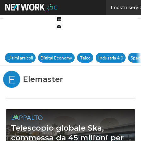
Facebook
I nostri servi
Twitter
Linkedin
Email
Ultimi articoli
Digital Economy
Telco
Industria 4.0
Spac
E
Elemaster
L’APPALTO
Telescopio globale Ska,
commessa da 45 milioni per