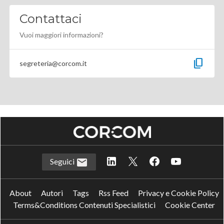
Contattaci
Vuoi maggiori informazioni?
content_copy
segreteria@corcom.it
Seguici
About
Autori
Tags
Rss Feed
Privacy e Cookie Policy
Terms&Conditions Contenuti Specialistici
Cookie Center