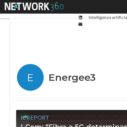
Facebook
Menu
Ultimi articoli
Digit
Twitter
Linkedin
Intelligenza artifici
Email
Energee3
E
IL REPORT
I-Com: “Fibra e 5G determinan