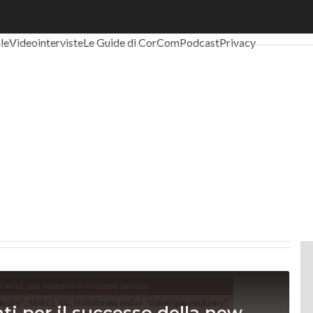
al Economy
Telco
Industria 4.0
SpacEconomy
PA Digitale
Green eco
ale
Videointerviste
Le Guide di CorCom
Podcast
Privacy
ti per il successo della new