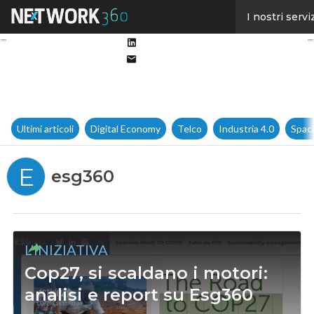
Facebook
I nostri servi
Twitter
Linkedin
Email
Ultimi articoli
Digital Economy
Telco
Industria 4.0
Spac
E
esg360
L'INIZIATIVA
Cop27, si scaldano i motori:
analisi e report su Esg360