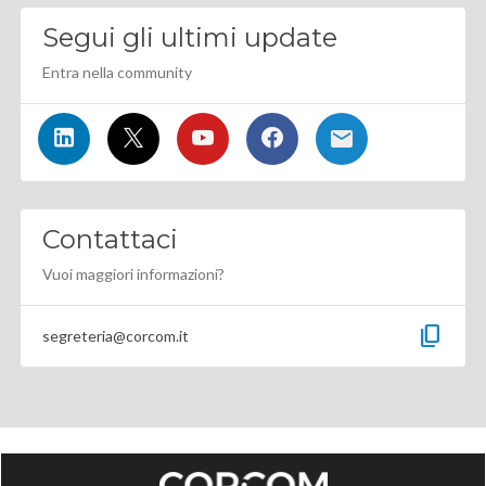
Segui gli ultimi update
Entra nella community
Contattaci
Vuoi maggiori informazioni?
content_copy
segreteria@corcom.it