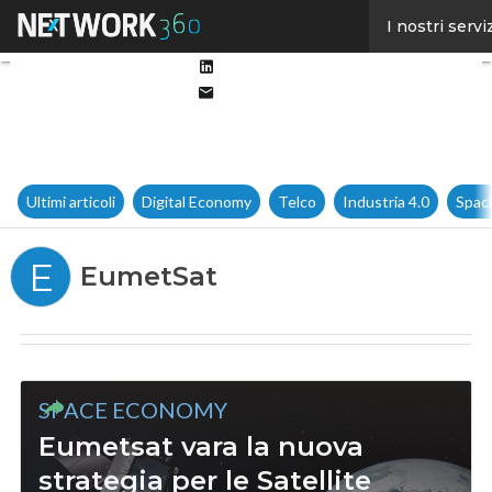
Facebook
I nostri servi
Twitter
Linkedin
Email
Ultimi articoli
Digital Economy
Telco
Industria 4.0
Spac
E
EumetSat
SPACE ECONOMY
Eumetsat vara la nuova
strategia per le Satellite