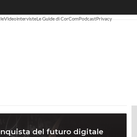
al Economy
Telco
Industria 4.0
SpacEconomy
PA Digitale
Green eco
ale
Videointerviste
Le Guide di CorCom
Podcast
Privacy
onquista del futuro digitale