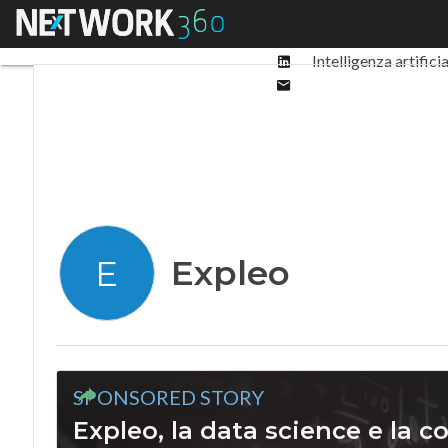
Facebook
Menu
Ultimi articoli
Digit
Twitter
Linkedin
Intelligenza artifici
Email
Expleo
E
SPONSORED STORY
Expleo, la data science e la c