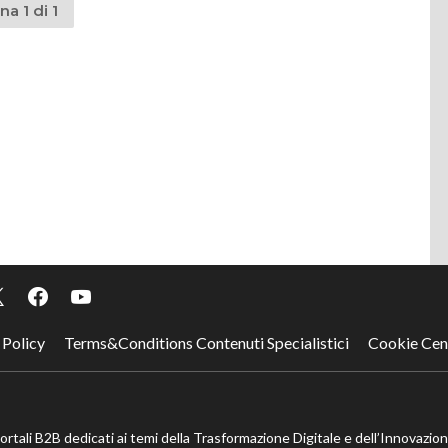
na 1 di 1
 Policy
Terms&Conditions Contenuti Specialistici
Cookie Cen
portali B2B dedicati ai temi della Trasformazione Digitale e dell’Innovazio