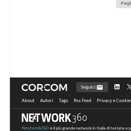
Pagi
Seguici
About
Autori
Tags
Rss Feed
Privacy e Cookie
Nextwork360
è il più grande network in Italia di testate e 