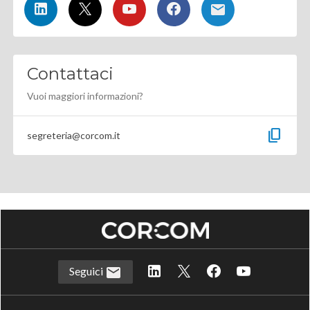
Contattaci
Vuoi maggiori informazioni?
content_copy
segreteria@corcom.it
Seguici