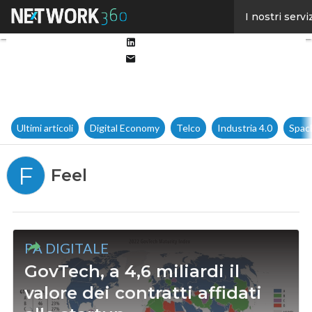
Facebook
I nostri servi
Twitter
Linkedin
Email
Ultimi articoli
Digital Economy
Telco
Industria 4.0
Spac
F
Feel
PA DIGITALE
GovTech, a 4,6 miliardi il
valore dei contratti affidati