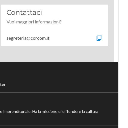
Contattaci
Vuoi maggiori informazioni?
content_copy
segreteria@corcom.it
ter
ne Imprenditoriale. Ha la missione di diffondere la cultura