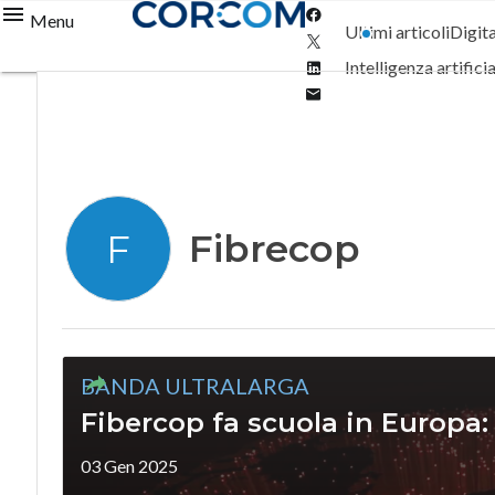
Facebook
Menu
Ultimi articoli
Digit
Twitter
Linkedin
Intelligenza artifici
Email
Fibrecop
F
BANDA ULTRALARGA
Fibercop fa scuola in Europa:
03 Gen 2025