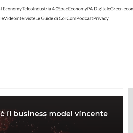
al Economy
Telco
Industria 4.0
SpacEconomy
PA Digitale
Green eco
ale
Videointerviste
Le Guide di CorCom
Podcast
Privacy
 è il business model vincente