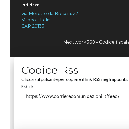
Indirizzo
Via Moretto da Brescia, 22
Milano - Italia
CAP 20133
Nextwork360 - Codice fisca
Codice Rss
Clicca sul pulsante per copiare il link RSS negli appunti.
RSS link