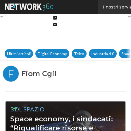
Facebook
I nostri servi
Twitter
Linkedin
Email
Ultimi articoli
Digital Economy
Telco
Industria 4.0
Spac
F
Fiom Cgil
DDL SPAZIO
Space economy, i sindacati:
“Riqualificare risorse e