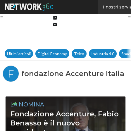
Facebook
I nostri servi
Twitter
Linkedin
Email
Ultimi articoli
Digital Economy
Telco
Industria 4.0
Spac
F
fondazione Accenture Italia
LA NOMINA
Fondazione Accenture, Fabio
Benasso è il nuovo