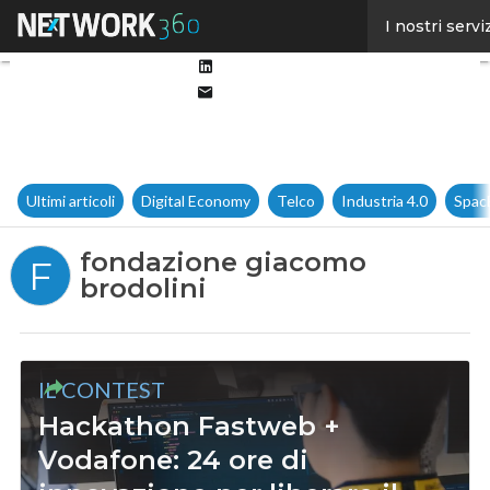
Facebook
I nostri servi
Twitter
Linkedin
Email
Ultimi articoli
Digital Economy
Telco
Industria 4.0
Spac
fondazione giacomo
F
brodolini
IL CONTEST
Hackathon Fastweb +
Vodafone: 24 ore di