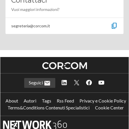
Contattaci
Vuoi maggiori informazioni?
content_copy
segreteria@corcom.it
Seguici
About
Autori
Tags
Rss Feed
Privacy e Cookie Policy
Terms&Conditions Contenuti Specialistici
Cookie Center