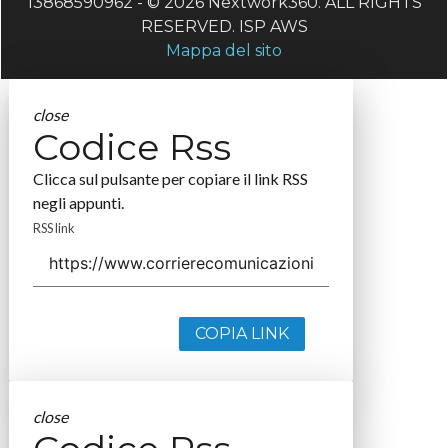
13868590962 - © 2026 Nextwork360. ALL RIGHTS
RESERVED. ISP AWS
Mappa del sito
close
Codice Rss
Clicca sul pulsante per copiare il link RSS
negli appunti.
RSS link
COPIA LINK
close