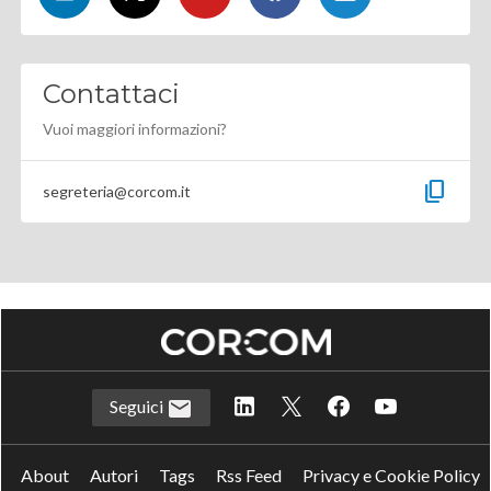
Contattaci
Vuoi maggiori informazioni?
content_copy
segreteria@corcom.it
Seguici
About
Autori
Tags
Rss Feed
Privacy e Cookie Policy