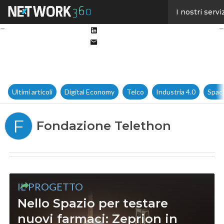
Facebook
I nostri servi
Twitter
Linkedin
Email
Ultimi articoli
Digital Economy
Telco
Industria 4.0
Spac
F
Fondazione Telethon
IL PROGETTO
Nello Spazio per testare
nuovi farmaci: Zeprion in