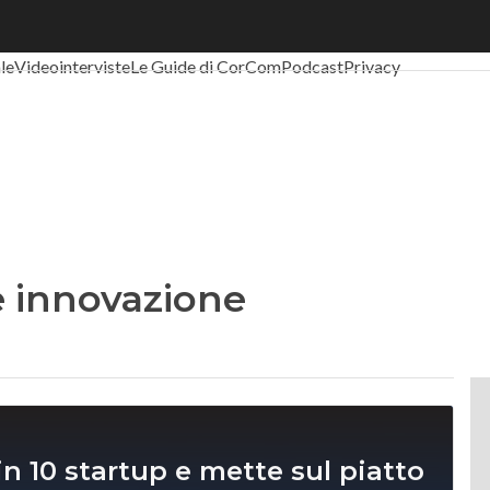
al Economy
Telco
Industria 4.0
SpacEconomy
PA Digitale
Green eco
ale
Videointerviste
Le Guide di CorCom
Podcast
Privacy
e innovazione
in 10 startup e mette sul piatto