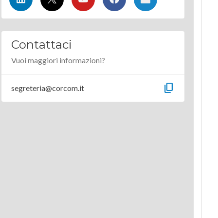
Contattaci
Vuoi maggiori informazioni?
content_copy
segreteria@corcom.it