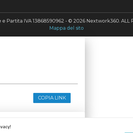
le e Partita IVA 13868590962 - © 2026 Nextwork360. A
Mappa del sito
COPIA LINK
ivacy!