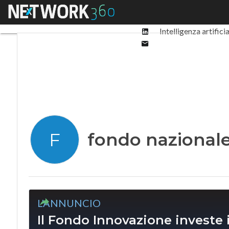
Facebook
Menu
Ultimi articoli
Digit
Twitter
Linkedin
Intelligenza artifici
Email
fondo nazional
F
L'ANNUNCIO
Il Fondo Innovazione investe 