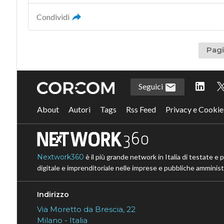
Condividi
Pagi
Seguici
About
Autori
Tags
Rss Feed
Privacy e Cookie
Nextwork360
è il più grande network in Italia di testate e 
digitale e imprenditoriale nelle imprese e pubbliche amministr
Indirizzo
Via Moretto da Brescia, 22
Milano - Italia