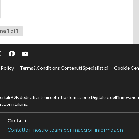
na 1 di 1
 Policy
Terms&Conditions Contenuti Specialistici
Cookie Cen
portali B2B dedicati ai temi della Trasformazione Digitale e dell’Innovazio
azioni italiane.
Contatti
Contatta il nostro team per maggiori informazioni