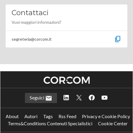
Contattaci
Vuoi maggiori informazioni?
content_copy
segreteria@corcom.it
Seguici
About
Autori
Tags
Rss Feed
Privacy e Cookie Policy
Terms&Conditions Contenuti Specialistici
Cookie Center