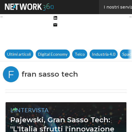
Facebook
I nostri servi
Twitter
Linkedin
Email
Ultimi articoli
Digital Economy
Telco
Industria 4.0
Spac
F
fran sasso tech
L'INTERVISTA
Pajewski, Gran Sasso Tech:
"L'Italia sfrutti l'innovazione