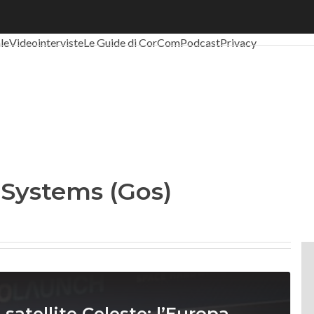
al Economy
Telco
Industria 4.0
SpacEconomy
PA Digitale
Green eco
ale
Videointerviste
Le Guide di CorCom
Podcast
Privacy
 Systems (Gos)
satellite Celeste: l’Europa