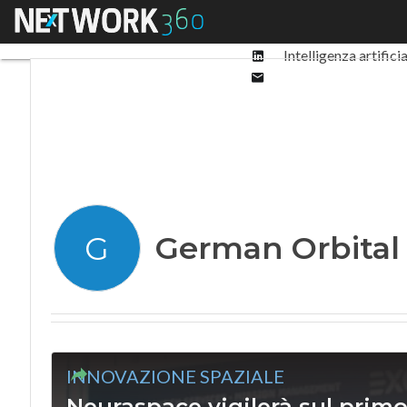
Facebook
Menu
Ultimi articoli
Digit
Twitter
Linkedin
Intelligenza artifici
Email
German Orbital
G
INNOVAZIONE SPAZIALE
Neuraspace vigilerà sul primo 