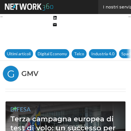
Facebook
I nostri servi
Twitter
Linkedin
Email
Ultimi articoli
Digital Economy
Telco
Industria 4.0
Spac
G
GMV
DIFESA
Terza campagna europea di
test di volo: un successo per