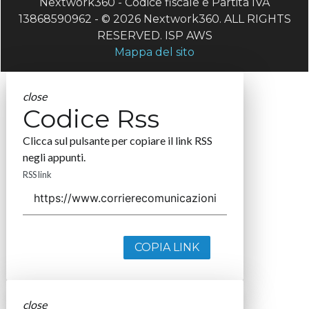
Nextwork360 - Codice fiscale e Partita IVA
13868590962 - © 2026 Nextwork360. ALL RIGHTS
RESERVED. ISP AWS
Mappa del sito
close
Codice Rss
Clicca sul pulsante per copiare il link RSS
negli appunti.
RSS link
COPIA LINK
close