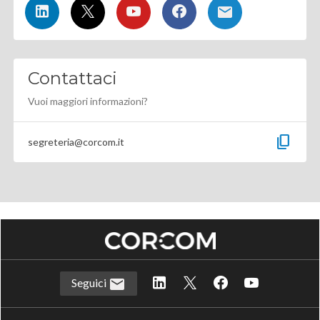
Contattaci
Vuoi maggiori informazioni?
content_copy
segreteria@corcom.it
Seguici