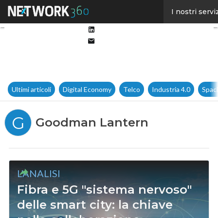
Facebook
I nostri servi
Twitter
Linkedin
Email
Ultimi articoli
Digital Economy
Telco
Industria 4.0
Spac
G
Goodman Lantern
L'ANALISI
Fibra e 5G "sistema nervoso"
delle smart city: la chiave