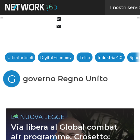
Facebook
I nostri servi
Twitter
Linkedin
Email
Ultimi articoli
Digital Economy
Telco
Industria 4.0
Spac
G
governo Regno Unito
LA NUOVA LEGGE
Via libera al Global combat
air programme. Crosetto: