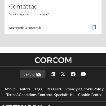
Contattaci
Vuoi maggiori informazioni?
content_copy
segreteria@corcom.it
Seguici
About
Autori
Tags
Rss Feed
Privacy e Cookie Policy
Terms&Conditions Contenuti Specialistici
Cookie Center