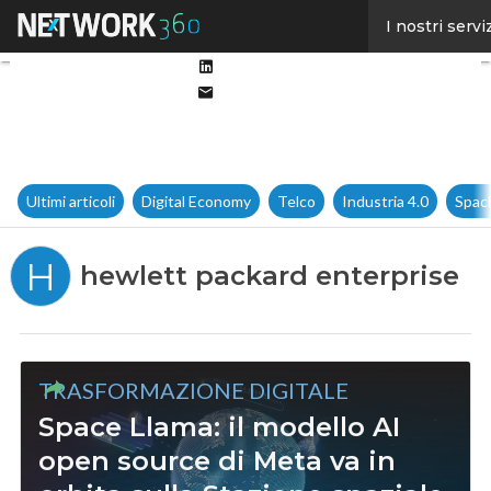
Facebook
I nostri servi
Twitter
Linkedin
Email
Ultimi articoli
Digital Economy
Telco
Industria 4.0
Spac
H
hewlett packard enterprise
TRASFORMAZIONE DIGITALE
Space Llama: il modello AI
open source di Meta va in