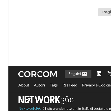
Pagi
Seguici
About
Autori
Tags
Rss Feed
Privacy e Cookie
Nextwork360
è il più grande network in Italia di testate e 