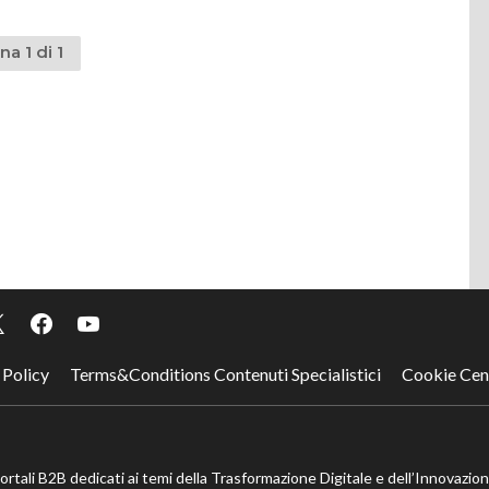
na 1 di 1
 Policy
Terms&Conditions Contenuti Specialistici
Cookie Cen
portali B2B dedicati ai temi della Trasformazione Digitale e dell’Innovazio