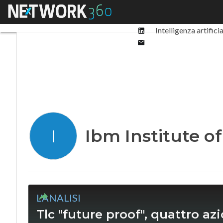
Facebook
Menu
Ultimi articoli
Digit
Twitter
Linkedin
Intelligenza artifici
Email
Ibm Institute o
I
L'ANALISI
Tlc "future proof", quattro azi