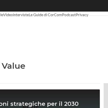
al Economy
Telco
Industria 4.0
SpacEconomy
PA Digitale
Green eco
ale
Videointerviste
Le Guide di CorCom
Podcast
Privacy
f Value
oni strategiche per il 2030