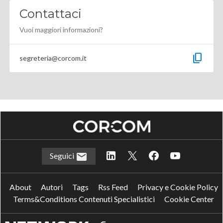
Contattaci
Vuoi maggiori informazioni?
content_copy
segreteria@corcom.it
Seguici
About
Autori
Tags
Rss Feed
Privacy e Cookie Policy
Terms&Conditions Contenuti Specialistici
Cookie Center