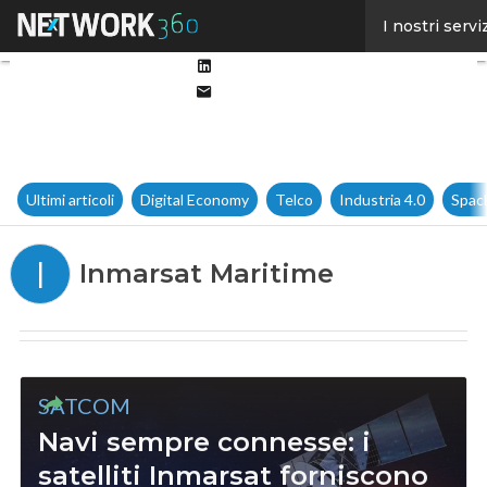
Facebook
I nostri servi
Twitter
Linkedin
Email
Ultimi articoli
Digital Economy
Telco
Industria 4.0
Spac
I
Inmarsat Maritime
SATCOM
Navi sempre connesse: i
satelliti Inmarsat forniscono