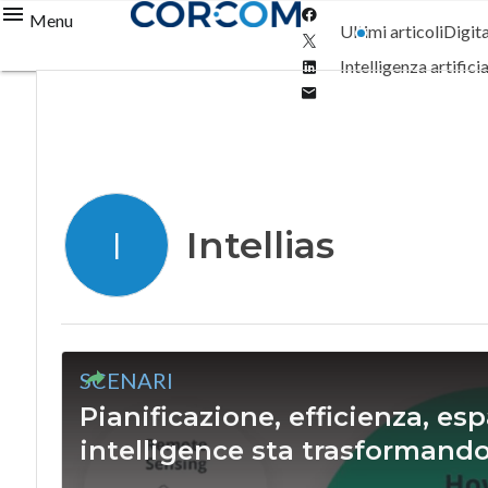
Facebook
Menu
Ultimi articoli
Digit
Twitter
Linkedin
Intelligenza artifici
Email
Intellias
I
SCENARI
Pianificazione, efficienza, es
intelligence sta trasformando