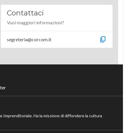
Contattaci
Vuoi maggiori informazioni?
content_copy
segreteria@corcom.it
ter
ne Imprenditoriale. Ha la missione di diffondere la cultura