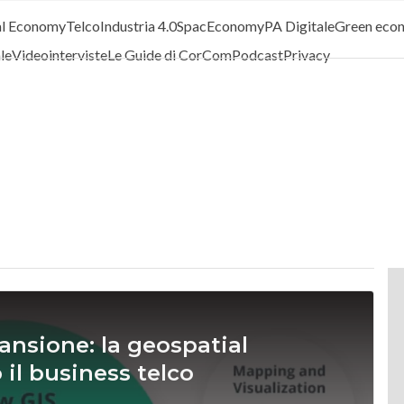
al Economy
Telco
Industria 4.0
SpacEconomy
PA Digitale
Green eco
ale
Videointerviste
Le Guide di CorCom
Podcast
Privacy
pansione: la geospatial
 il business telco