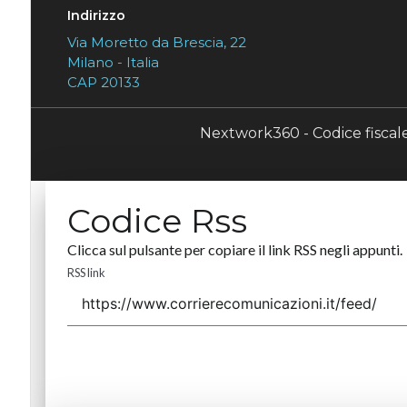
Indirizzo
Via Moretto da Brescia, 22
Milano - Italia
CAP 20133
Nextwork360 - Codice fisca
Codice Rss
Clicca sul pulsante per copiare il link RSS negli appunti.
RSS link