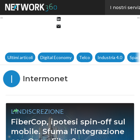
Facebook
I nostri servi
Twitter
Linkedin
Email
Ultimi articoli
Digital Economy
Telco
Industria 4.0
Spac
I
Intermonet
L'INDISCREZIONE
FiberCop, ipotesi spin-off sul
mobile. Sfuma l'integrazione