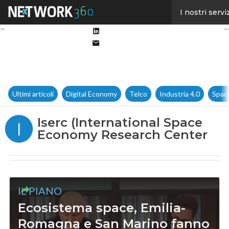
Facebook
I nostri servi
Twitter
Linkedin
Email
Ultimi articoli
Digital Economy
Telco
Industria 4.0
Spac
Iserc (International Space
I
Economy Research Center
IL PIANO
Ecosistema space, Emilia-
Romagna e San Marino fanno