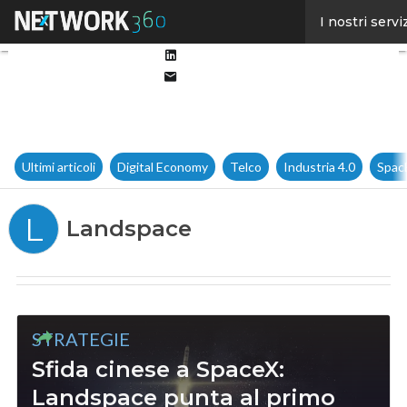
Facebook
I nostri servi
Twitter
Linkedin
Email
Ultimi articoli
Digital Economy
Telco
Industria 4.0
Spac
L
Landspace
STRATEGIE
Sfida cinese a SpaceX:
Landspace punta al primo