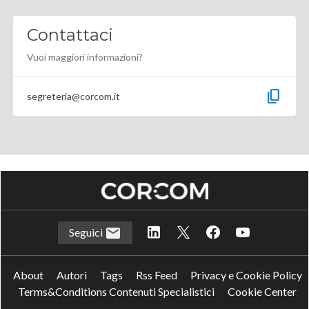
Contattaci
Vuoi maggiori informazioni?
content_copy
segreteria@corcom.it
Seguici
About
Autori
Tags
Rss Feed
Privacy e Cookie Policy
Terms&Conditions Contenuti Specialistici
Cookie Center