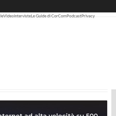
al Economy
Telco
Industria 4.0
SpacEconomy
PA Digitale
Green eco
ale
Videointerviste
Le Guide di CorCom
Podcast
Privacy
nternet ad alta velocità su 500