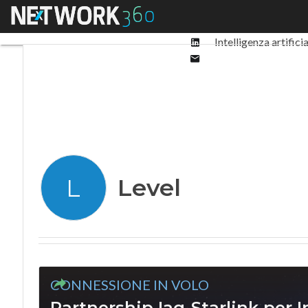
Facebook
Menu
Ultimi articoli
Digit
Twitter
Linkedin
Intelligenza artifici
Email
Level
L
CONNESSIONE IN VOLO
Partnership Iag-Starlink per I