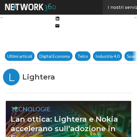
Facebook
I nostri servi
Twitter
Linkedin
Email
Ultimi articoli
Digital Economy
Telco
Industria 4.0
Spac
L
Lightera
TECNOLOGIE
Lan ottica: Lightera e Nokia
accelerano sull’adozione in