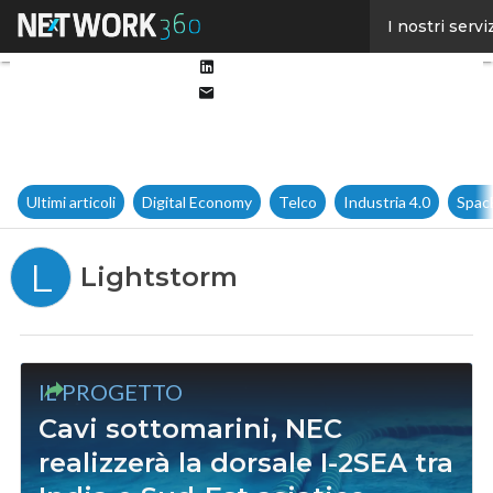
Facebook
I nostri servi
Twitter
Linkedin
Email
Ultimi articoli
Digital Economy
Telco
Industria 4.0
Spac
L
Lightstorm
IL PROGETTO
Cavi sottomarini, NEC
realizzerà la dorsale I-2SEA tra