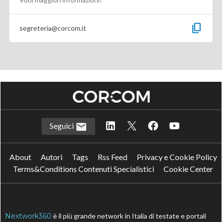
content_copy
segreteria@corcom.it
Seguici
About
Autori
Tags
Rss Feed
Privacy e Cookie Policy
Terms&Conditions Contenuti Specialistici
Cookie Center
Nextwork360
è il più grande network in Italia di testate e portali