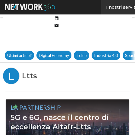
Facebook
I nostri servi
Twitter
Linkedin
Email
Ultimi articoli
Digital Economy
Telco
Industria 4.0
Spac
L
Ltts
LA PARTNERSHIP
5G e 6G, nasce il centro di
eccellenza Altair-Ltts