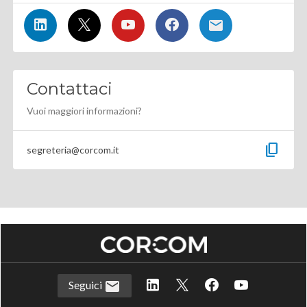
Contattaci
Vuoi maggiori informazioni?
content_copy
segreteria@corcom.it
Seguici