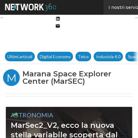
Facebook
I nostri servi
Twitter
Linkedin
Email
Ultimi articoli
Digital Economy
Telco
Industria 4.0
Spac
Marana Space Explorer
M
Center (MarSEC)
ASTRONOMIA
MarSec2_V2, ecco la nuova
stella variabile scoperta dal