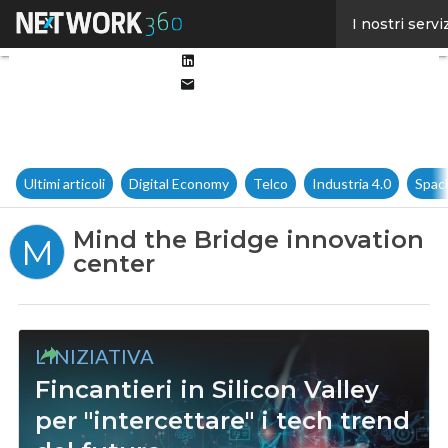
Facebook
I nostri servi
Twitter
Linkedin
Email
Ultimi articoli
Digital Economy
Telco
Industria 4.0
Spac
Mind the Bridge innovation
M
center
L’INIZIATIVA
Fincantieri in Silicon Valley
per "intercettare" i tech trend