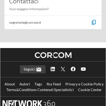
Contattaci
Vuoi maggiori informazioni?
content_copy
segreteria@corcom.it
Seguici
About
Autori
Tags
Rss Feed
Privacy e Cookie Policy
Terms&Conditions Contenuti Specialistici
Cookie Center